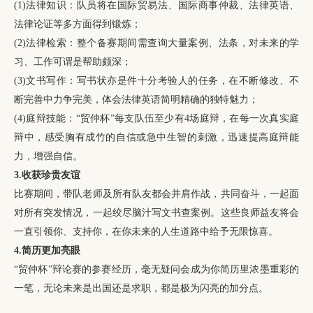
(1)法律知识：队员将在国际贸易法、国际商事仲裁、法律英语、
法律论证等多方面得到锻炼；
(2)法律检索：整个备赛期间需查询大量案例、法条，对未来的学
习、工作可谓是帮助颇深；
(3)文书写作：写书状亦是件十分考验人的任务，在不断修改、不
断完善中力争完美，体会法律英语简明精确的独特魅力；
(4)庭辩技能：“贸仲杯”每支队伍至少有4场庭辩，在每一次真实庭
辩中，感受胸有成竹的自信或急中生智的刺激，迅速提高庭辩能
力，增强自信。
3.收获珍贵友谊
比赛期间，带队老师及所有队友都会并肩作战，共同奋斗，一起面
对所有突发情况，一起绞尽脑汁写文书查案例。这些良师益友将会
一直引领你、支持你，在你未来的人生道路中给予无限惊喜。
4.简历更加亮眼
“贸仲杯”辩论赛的参赛经历，毫无疑问会成为你简历里浓墨重彩的
一笔，无论未来是出国还是求职，都是极为闪亮的加分点。