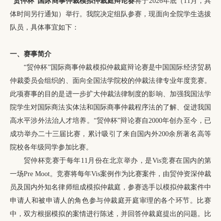
“贸仲杯”国际商事仲裁模拟仲裁庭辩论赛
将于2026年底（11月，具
体时间另行通知）举行。我院决定组队参赛，现面向全院学生选拔
队员，具体事宜如下：
一
、
赛事简介
“贸仲杯”国际商事仲裁模拟仲裁庭辩论赛是中国国际经济贸易
仲裁委员会组织的、面向全国法学院校的仲裁法律专业年度竞赛。
此项赛事的目的是进一步扩大仲裁法律制度的影响、加强我国法学
院学生对国际商法实体法和国际商事仲裁程序法的了解、促进我国
高水平涉外法治人才培养。“贸仲杯”辩论赛自2000年创办至今，已
成功举办二十三届比赛，累计吸引了来自国内外200余所著名高等
院校各年级同学参加比赛。
贸仲杯竞赛于每年11月份在北京举办，是Vis竞赛在国内的第
一场Pre Moot。竞赛将每年Vis案例作为比赛案件，由贸仲资深仲裁
员及国内外知名律师组成模拟仲裁庭，参赛选手以模拟仲裁案件中
申请人和被申请人的角色参与仲裁庭开庭审理的各个环节。比赛
中，双方根据模拟的案情进行陈述，并回答仲裁庭提出的问题。比