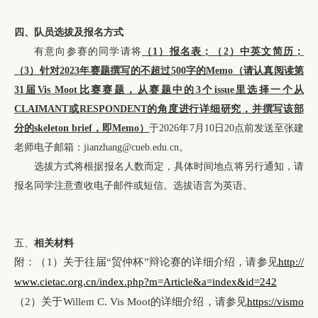
四、
队员选拔及报名方式
有意向参赛的同学请将
（
1
）
报名表
；（
2
）
中英文简历；
（3）针对2023年赛题撰写的不超过500字的Memo（请认真阅读第
31届Vis Moot比赛赛题，从赛题中的3个issue里选择一个从
CLAIMANT或RESPONDENT的角度进行详细研究，并撰写该部
分的skeleton brief，即Memo）
于2026年7月10日20点前发送至张建
老师电子邮箱：jianzhang@cueb.edu.cn。
选拔方式将根据报名人数而定，具体时间地点将另行通知，请
报名同学注意查收电子邮件或短信。选拔语言为英语。
五、
相关材料
附：（1）关于往届“贸仲杯”辩论赛的详细介绍，请参见
http://
www.cietac.org.cn/index.php?m=Article&a=index&id=242
（2）关于Willem C. Vis Moot的详细介绍，请参见
https://vismo