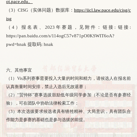
ot.pace.edu。
（3）CISG（实体问题）数据库：
https://iicl.law.pace.edu/cisg/c
isg
（4）报名表、2023年赛题，见附件：链接: 链接:
https://pan.baidu.com/s/114ogC57v871pO0KSWIT6oA?
pwd=hnak 提取码: hnak
六、其他事宜
（1）Vis系列赛事需要投入大量的时间和精力，请候选人在报名前
认真衡量时间安排，禁止入选后无故退赛；
（2）“贸仲杯”赛事选拔鼓励低年级同学参加（不论是否有参赛经
验），可在团队中协助法律检索工作；
（3）本次选拔要求候选者具有牺牲精神、大局意识，具有团队合
作能力是参赛的基础也是参与选拔的前提。