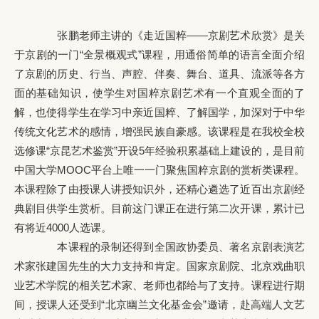
张鹏老师主讲的《走近国粹——京剧艺术欣赏》是关
于京剧的一门“全景概观式”课程，用通俗简单的语言全面介绍
了京剧的历史、行当、声腔、伴奏、舞台、道具、流派等各方
面的基础知识，使学生对国粹京剧艺术有一个直观全面的了
解，也使得学生在学习中亲近国粹、了解国学，加深对于中华
传统文化艺术的感情，增强民族自豪感。该课程是在我校全校
选修课“京昆艺术鉴赏”开设5年经验积累基础上建设的，是目前
中国大学MOOC平台上唯一一门聚焦国粹京剧的赏析类课程。
本课程除了由授课人讲授知识外，还精心遴选了近百出京剧经
典剧目供学生赏析。目前这门课正在进行第二次开课，累计已
有将近4000人选课。
本课程的录制还得到全国政协委员、著名京剧表演艺
术家张建国先生的大力支持和肯定。国家京剧院、北京戏曲职
业艺术学院的相关艺术家、老师也都给与了支持。课程进行期
间，授课人还受到“北京幽兰文化基金会”邀请，赴高端人文艺