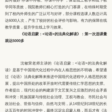
如何做好“停课不停教、停课不停学”，保证线上教学和线下教
学同等质效，我院教师们精心打造的六门慕课，在特殊时期受
到了校内外师生的广泛认可与好评，部分课程选课人数总计高
达6000人次，产生了较好的社会评价与影响。有力的保障在线
教学质量，提升学生线上学习效果。
《论语启蒙：<论语>的法典化解读》：第一次选课量
就达5000多
沈敏荣老师主讲的《论语启蒙：<论语>的法典化解
读》是基于中国现代化过程中内在人格思想的不明确，希望通
过《论语》法典化解释来推进中国现代化进程中人格思想的发
展，提出中国所处的改革开放时代需要传统仁学思想的支撑。
作者提出，现代社会的构建源于文艺复兴之后激烈的社会矛盾
和冲突：民族国家与传统社会治理、王权与教会、市民社会与
政治社会、世俗与信仰、自然与文明，从14世纪到18世纪的长
达五百年的时间冲突中，最终沉淀出启蒙人格，而后才有《法