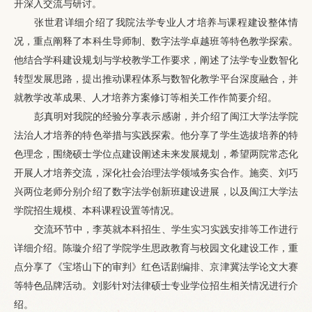
开深入交流与研讨。
张世君详细介绍了我院法学专业人才培养与课程建设整体情
况，重点阐释了本科生导师制、数字法学卓越班等特色教学探索。
他结合学科建设规划与学校教学工作要求，阐述了法学专业数智化
转型发展思路，提出推动课程体系与数智化教学平台深度融合，并
就教学改革成果、人才培养方案修订等相关工作作简要介绍。
彭真明对我院的经验分享表示感谢，并介绍了闽江大学法学院
法治人才培养的特色举措与实践探索。他分享了学生选拔培养的特
色理念，围绕硕士学位点建设阐述未来发展规划，希望两院常态化
开展人才培养交流，深化社会治理法学领域务实合作。施奕、刘巧
兴两位老师分别介绍了数字法学创新班建设进展，以及闽江大学法
学院招生规模、本科课程设置等情况。
交流环节中，李英就本科招生、学生实习实践安排等工作进行
详细介绍。陈璇介绍了学院学生思政教育与校园文化建设工作，重
点分享了《宝塔山下的审判》红色话剧编排、京津冀法学论文大赛
等特色品牌活动。刘影针对法律硕士专业学位招生相关情况进行介
绍。