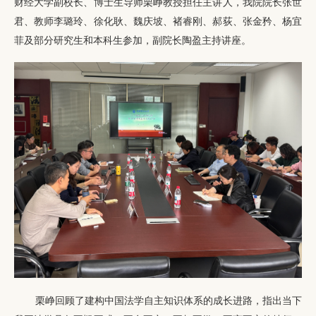
财经大学副校长、博士生导师栗峥教授担任主讲人，我院院长张世
君、教师李璐玲、徐化耿、魏庆坡、褚睿刚、郝荻、张金矜、杨宜
菲及部分研究生和本科生参加，副院长陶盈主持讲座。
栗峥回顾了建构中国法学自主知识体系的成长进路，指出当下