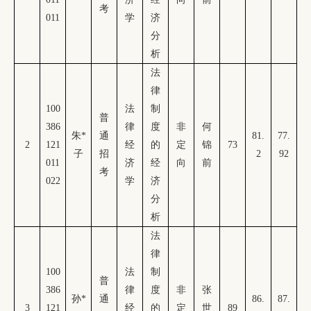
考
011
学
济
分
析
法
律
100
法
制
普
386
律
度
非
何
朱
*
通
81.
77.
2
121
经
的
定
锦
73
子
招
2
92
011
济
经
向
前
考
022
学
济
分
析
法
律
100
法
制
普
386
律
度
非
张
孙
*
通
86.
87.
3
121
经
的
定
世
89