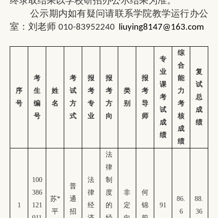
终录取结果以学校研招办公示结果为准。
公示期内如有疑问请联系学院教学运行办公
室：
刘老师
010-83952240
liuying8147@163.com
综
专
合
业
复
考
考
报
报
报
能
课
试
序
生
姓
试
考
考
类
考
力
考
总
号
编
名
方
专
方
别
导
考
试
成
号
式
业
向
师
核
成
绩
成
绩
绩
法
律
100
法
制
普
386
律
度
非
何
苏
*
通
86.
88.
1
121
经
的
定
锦
91
平
招
6
36
011
济
经
向
前