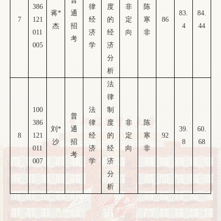
普
386
律
度
非
陈
蒋
*
通
83.
84.
7
121
经
的
定
寒
86
杰
招
4
44
011
济
经
向
非
考
005
学
济
分
析
法
律
100
法
制
普
386
律
度
非
陈
刘
*
通
39.
60.
8
121
经
的
定
寒
92
沙
招
8
68
011
济
经
向
非
考
007
学
济
分
析