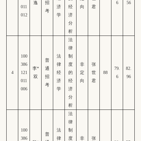
逸
招
6
56
011
济
经
向
君
考
012
学
济
分
析
法
律
100
法
制
普
386
律
度
非
张
李
*
通
79.
82.
4
121
经
的
定
世
88
双
招
6
96
011
济
经
向
君
考
006
学
济
分
析
法
律
100
法
制
普
386
律
度
非
张