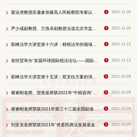
翟业虎教授应邀参加最高人民检察院专家认证会
2021-11-26
尹少成副教授、兰燕卓副教授当选北京市监察法学会常务理事
2021-11-25
驼峰法学大讲堂第十六讲：财税法学的领域界分与重心调适
2021-11-12
首经贸举办“首届环球国际税法论坛——国际税收规则改革包容性框架及其应对”研讨会
2021-11-12
驼峰法学大讲堂第十五讲：双支柱方案的演进及其对国际税制的潜在影响
2021-10-29
褚睿刚老师、贺燕老师获2021年“中税咨询”青年优秀论文奖
2021-10-29
褚睿刚老师荣获2021年第三十三届全国副省级城市法治论坛优秀论文二等奖
2021-10-29
刘亚东老师荣获2021年“佟柔民商法发展基金青年优秀研究成果奖”
2021-10-25