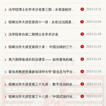
法学院博士生学术沙龙第三期：水资源税对绿色水资源效率的影响与作用渠道分析
2023-12-11
驼峰法学大讲堂第四十一讲：从依法治国基本遵循的角度学习和实施民法典
2023-12-04
法学院举办第二期博士生学术沙龙
2023-11-29
驼峰法学大讲堂第四十讲： 中国法律的三个文化来源
2023-11-24
第六期律途成长职业课堂—— 如何避免机械司法
2023-11-24
翟业虎教授受邀参加清华大学“新业态与平台责任前沿问题”研讨会
2023-11-18
驼峰法学大讲堂第三十九讲： 数字法治的全新命题——用户权利
2023-11-17
驼峰法学大讲堂第三十八讲：“中国式现代化语境下领域法学的功能担当”
2023-11-13